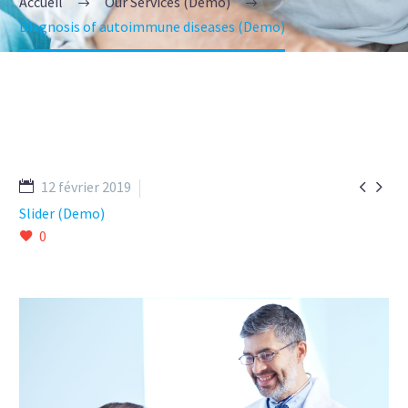
Accueil
Our Services (Demo)
Diagnosis of autoimmune diseases (Demo)


12 février 2019
Slider (Demo)
0