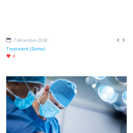


7 décembre 2018
Treatment (Demo)
0